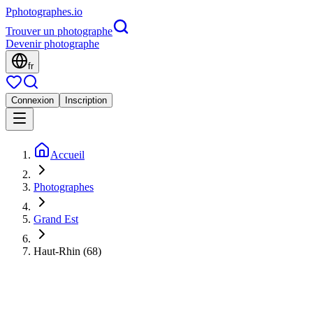
P
photographes
.io
Trouver un photographe
Devenir photographe
fr
Connexion
Inscription
Accueil
Photographes
Grand Est
Haut-Rhin (68)