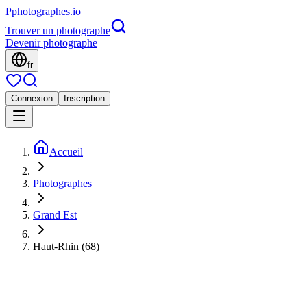
P
photographes
.io
Trouver un photographe
Devenir photographe
fr
Connexion
Inscription
Accueil
Photographes
Grand Est
Haut-Rhin (68)