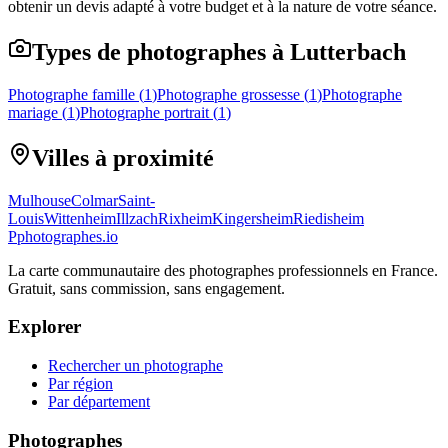
obtenir un devis adapté à votre budget et à la nature de votre séance.
Types de photographes à Lutterbach
Photographe famille
(
1
)
Photographe grossesse
(
1
)
Photographe
mariage
(
1
)
Photographe portrait
(
1
)
Villes à proximité
Mulhouse
Colmar
Saint-
Louis
Wittenheim
Illzach
Rixheim
Kingersheim
Riedisheim
P
photographes
.io
La carte communautaire des photographes professionnels en France.
Gratuit, sans commission, sans engagement.
Explorer
Rechercher un photographe
Par région
Par département
Photographes