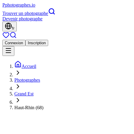
P
photographes
.io
Trouver un photographe
Devenir photographe
fr
Connexion
Inscription
Accueil
Photographes
Grand Est
Haut-Rhin (68)