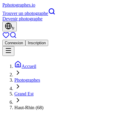
P
photographes
.io
Trouver un photographe
Devenir photographe
fr
Connexion
Inscription
Accueil
Photographes
Grand Est
Haut-Rhin (68)