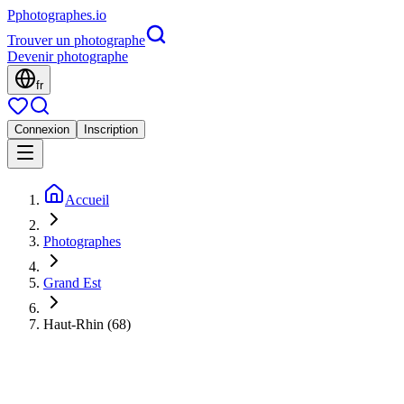
P
photographes
.io
Trouver un photographe
Devenir photographe
fr
Connexion
Inscription
Accueil
Photographes
Grand Est
Haut-Rhin (68)