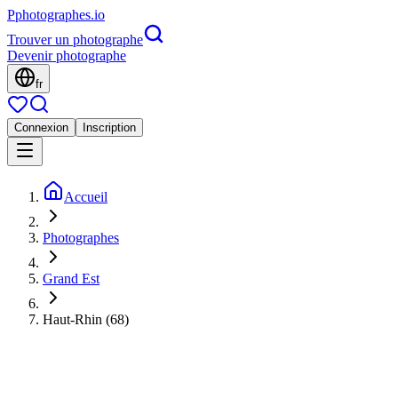
P
photographes
.io
Trouver un photographe
Devenir photographe
fr
Connexion
Inscription
Accueil
Photographes
Grand Est
Haut-Rhin (68)