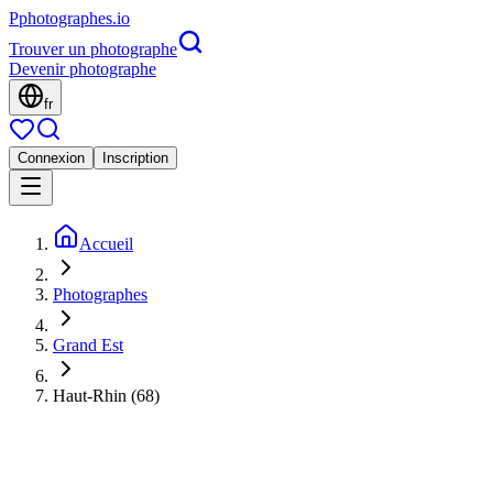
P
photographes
.io
Trouver un photographe
Devenir photographe
fr
Connexion
Inscription
Accueil
Photographes
Grand Est
Haut-Rhin (68)