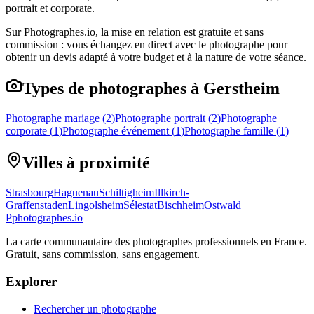
portrait et corporate.
Sur Photographes.io, la mise en relation est gratuite et sans
commission : vous échangez en direct avec le photographe pour
obtenir un devis adapté à votre budget et à la nature de votre séance.
Types de photographes à Gerstheim
Photographe mariage
(
2
)
Photographe portrait
(
2
)
Photographe
corporate
(
1
)
Photographe événement
(
1
)
Photographe famille
(
1
)
Villes à proximité
Strasbourg
Haguenau
Schiltigheim
Illkirch-
Graffenstaden
Lingolsheim
Sélestat
Bischheim
Ostwald
P
photographes
.io
La carte communautaire des photographes professionnels en France.
Gratuit, sans commission, sans engagement.
Explorer
Rechercher un photographe