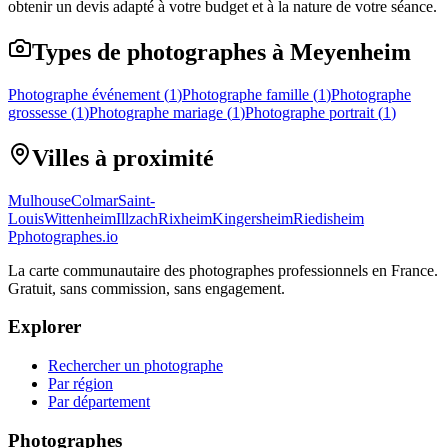
obtenir un devis adapté à votre budget et à la nature de votre séance.
Types de photographes à Meyenheim
Photographe événement
(
1
)
Photographe famille
(
1
)
Photographe
grossesse
(
1
)
Photographe mariage
(
1
)
Photographe portrait
(
1
)
Villes à proximité
Mulhouse
Colmar
Saint-
Louis
Wittenheim
Illzach
Rixheim
Kingersheim
Riedisheim
P
photographes
.io
La carte communautaire des photographes professionnels en France.
Gratuit, sans commission, sans engagement.
Explorer
Rechercher un photographe
Par région
Par département
Photographes