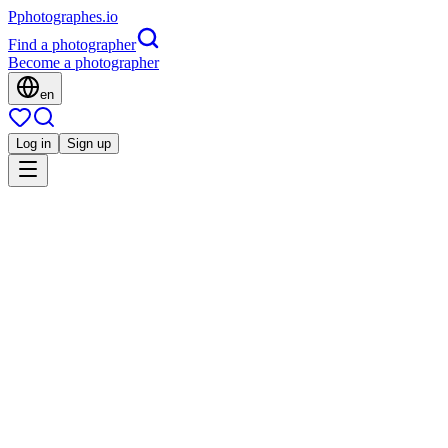
P
photographes
.io
Find a photographer
Become a photographer
en
Log in
Sign up
Is this you?
BO
Portrait
By Oriane photographe
Mariage
Famille
Grossesse
Toulon, France
5.0
(
97 reviews
)