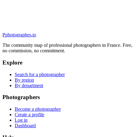
5.0
(
82
)
Toulon, France
Portrait
P
photographes
.io
The community map of professional photographers in France. Free,
no commission, no commitment.
Explore
Search for a photographer
By region
By department
Photographers
Become a photographer
Create a profile
Log in
Dashboard