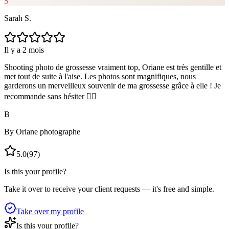
S
Sarah S.
Il y a 2 mois
Shooting photo de grossesse vraiment top, Oriane est très gentille et
met tout de suite à l'aise. Les photos sont magnifiques, nous
garderons un merveilleux souvenir de ma grossesse grâce à elle ! Je
recommande sans hésiter 👍🏼
B
By Oriane photographe
5.0
(
97
)
Is this your profile?
Take it over to receive your client requests — it's free and simple.
Take over my profile
Is this your profile?