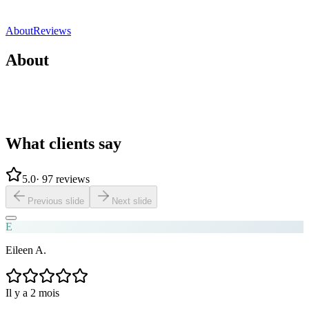
Direct contact
Share
Save
About
Reviews
About
What clients say
5.0
·
97 reviews
Previous slide
Next slide
E
Eileen A.
Il y a 2 mois