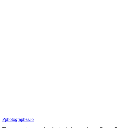
Mariage
Julien Brinon Photographe
4.9
(
16
)
Ollioules, France
Mariage
P
photographes
.io