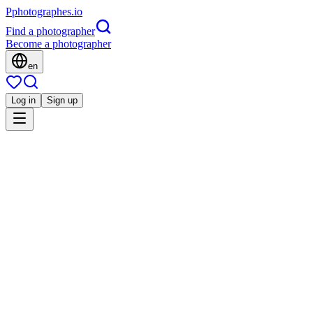
P
photographes
.io
Find a photographer
Become a photographer
en
Log in
Sign up
Is this you?
FV
Portrait
Frédéric Valantin, Photographe, photo
d'identité, Var, Toulon
Mariage
Famille
Mode
Grossesse