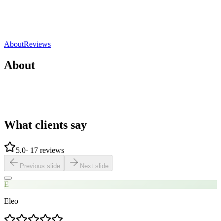
Ollioules, France
5.0
(
17 reviews
)
Direct contact
Share
Save
About
Reviews
About
What clients say
5.0
·
17 reviews
Previous slide
Next slide
E
Eleo