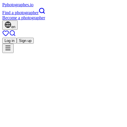
P
photographes
.io
Find a photographer
Become a photographer
en
Log in
Sign up
Is this you?
GS
Portrait
Garrec Sonia Photographe Portraitiste
pour les particuliers et les entreprises
Mariage
Famille
Grossesse
Corporate
Événement