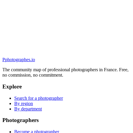
Portrait
ENTRE-VUE
4.9
(
119
)
Brest, France
Portrait
P
photographes
.io
The community map of professional photographers in France. Free,
no commission, no commitment.
Explore
Search for a photographer
By region
By department
Photographers
Become a photographer