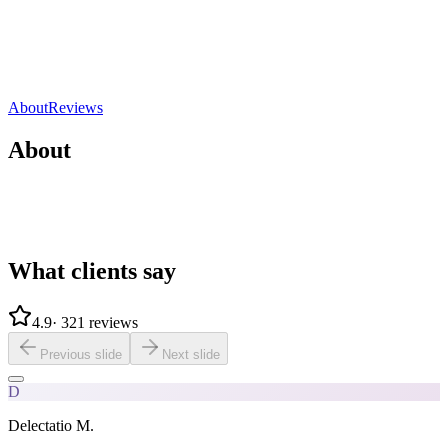
Brest, France
4.9
(
321 reviews
)
Direct contact
Share
Save
About
Reviews
About
What clients say
4.9
·
321 reviews
Previous slide
Next slide
D
Delectatio M.