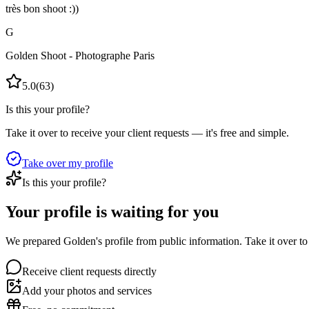
très bon shoot :))
G
Golden Shoot - Photographe Paris
5.0
(
63
)
Is this your profile?
Take it over to receive your client requests — it's free and simple.
Take over my profile
Is this your profile?
Your profile is waiting for you
We prepared Golden's profile from public information. Take it over to 
Receive client requests directly
Add your photos and services