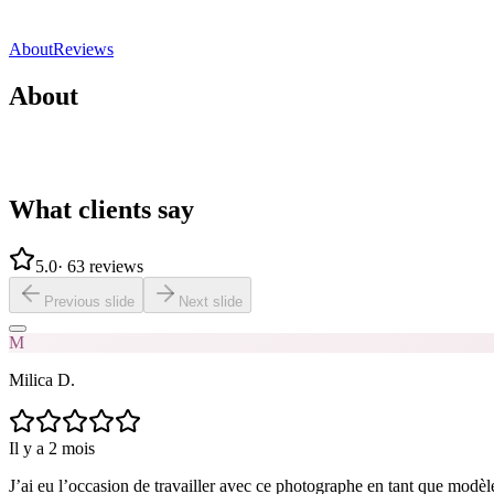
Direct contact
Share
Save
About
Reviews
About
What clients say
5.0
·
63 reviews
Previous slide
Next slide
M
Milica D.
Il y a 2 mois
J’ai eu l’occasion de travailler avec ce photographe en tant que modèle e