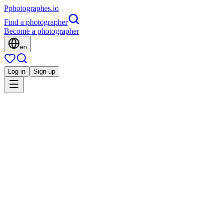
P
photographes
.io
Find a photographer
Become a photographer
en
Log in
Sign up
Is this you?
GS
Portrait
Golden Shoot - Photographe Paris
Mariage
Mode
Événement
Paris, France
5.0
(
63 reviews
)