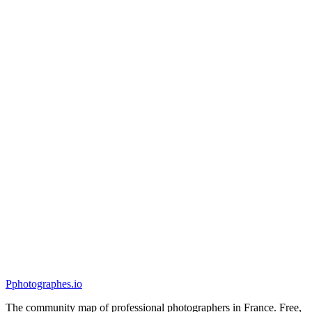
Mariage
Tamara den Hartog - Svetlana - Mariage à deux
5.0
(
200
)
Lyon, France
Mariage
P
photographes
.io
The community map of professional photographers in France. Free,