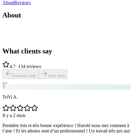
Share
Save
About
Reviews
About
What clients say
4.7
·
134 reviews
Previous slide
Next slide
T
TriVi A.
Il y a 2 mois
Première fois et très bonne expérience ! Harold nous met vraiment à
l’aise ! Et les photos sont d’un professionnel ! Un travail très pro qui