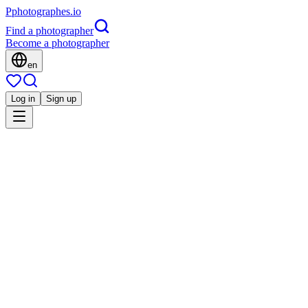
P
photographes
.io
Find a photographer
Become a photographer
en
Log in
Sign up
Is this you?
HG
Portrait
Harold Galerie-Photographe-Lyon
Famille
Grossesse
Lyon, France
4.7
(
134 reviews
)