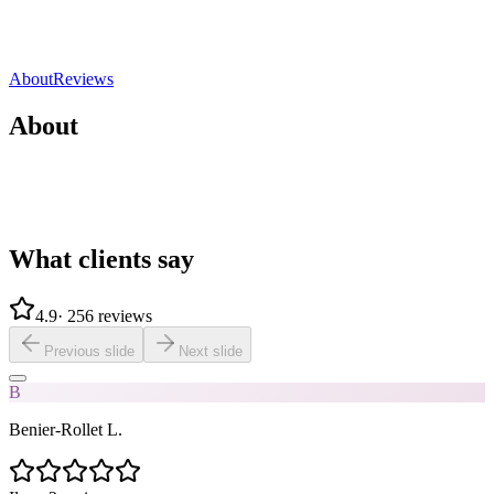
4.9
(
256 reviews
)
Direct contact
Share
Save
About
Reviews
About
What clients say
4.9
·
256 reviews
Previous slide
Next slide
B
Benier-Rollet L.