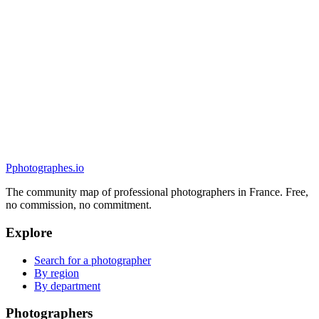
Portrait
Yves KOEHL - Photographe de Plateau et
Reportages Corporate en Alsace et Grand Est
5.0
(
2
)
Ostwald, France
Portrait
P
photographes
.io
The community map of professional photographers in France. Free,
no commission, no commitment.
Explore
Search for a photographer
By region
By department
Photographers