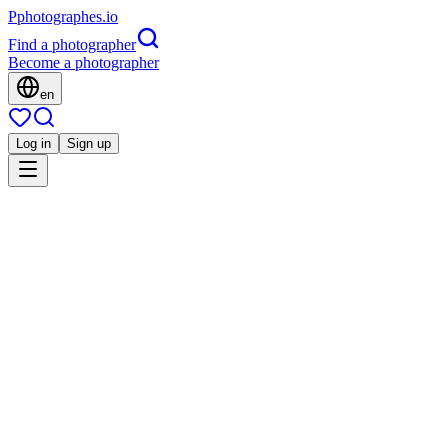
P
photographes
.io
Find a photographer
Become a photographer
en
Log in
Sign up
Is this you?
Id
Mariage
Instant d'émotion Photographe
Strasbourg
Portrait
Grossesse
Famille
Ostwald, France