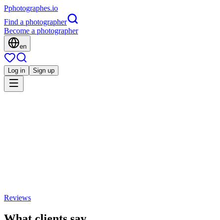
P
photographes
.io
Find a photographer
Become a photographer
en
Log in
Sign up
Is this you?
LC
L'Aventure Complice - Fanny Jézéquel
Quimper, France
5.0
(
80 reviews
)
Share
Save
Reviews
What clients say