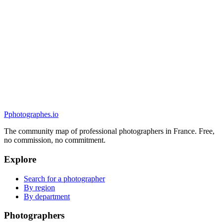
Mariage
Bastien NICOLAS Photographe
5.0
(
29
)
Quimper, France
Mariage
P
photographes
.io
The community map of professional photographers in France. Free,
no commission, no commitment.
Explore
Search for a photographer
By region
By department
Photographers