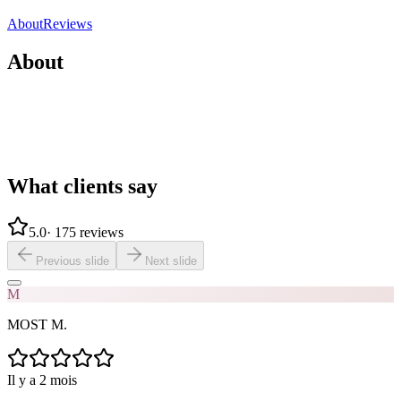
Share
Save
About
Reviews
About
What clients say
5.0
·
175 reviews
Previous slide
Next slide
M
MOST M.
Il y a 2 mois