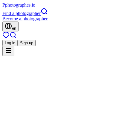
P
photographes
.io
Find a photographer
Become a photographer
en
Log in
Sign up
Is this you?
LW
Portrait
Lora Wild Photography
Famille
Grossesse
Wolfisheim, France
5.0
(
175 reviews
)
Direct contact