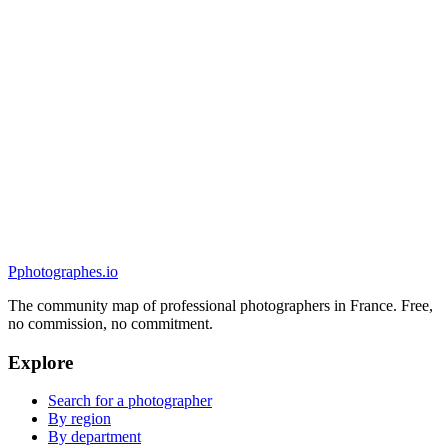
Portrait
Pix-@-Lot Photographies
5.0
(
24
)
Wolfisheim, France
Portrait
P
photographes
.io
The community map of professional photographers in France. Free,
no commission, no commitment.
Explore
Search for a photographer
By region
By department