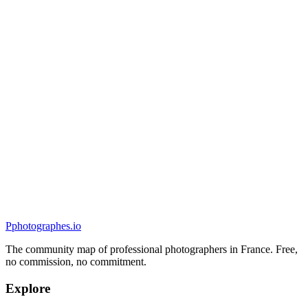
Portrait
Audrey Chanonat Photographe
5.0
(
19
)
Caluire-et-Cuire, France
Portrait
P
photographes
.io
The community map of professional photographers in France. Free,
no commission, no commitment.
Explore