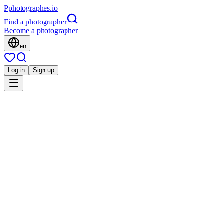
P
photographes
.io
Find a photographer
Become a photographer
en
Log in
Sign up
Is this you?
Lp
Portrait
Lyon photographe
Grossesse
Famille
Caluire-et-Cuire, France
4.8
(
137 reviews
)
Direct contact