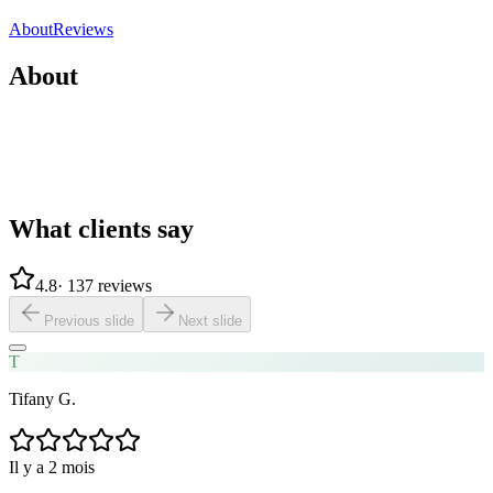
Share
Save
About
Reviews
About
What clients say
4.8
·
137 reviews
Previous slide
Next slide
T
Tifany G.
Il y a 2 mois