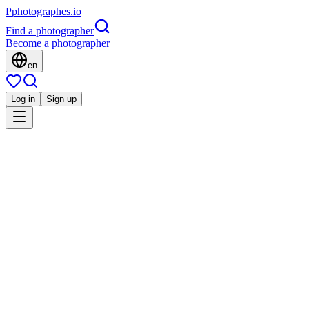
P
photographes
.io
Find a photographer
Become a photographer
en
Log in
Sign up
Is this you?
M
Architecture
Madri
Corporate
Mariage
Portrait
Famille
Paysage
Nature