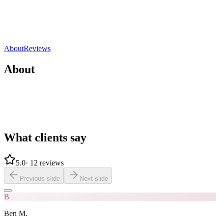
Strasbourg, France
5.0
(
12 reviews
)
Direct contact
Share
Save
About
Reviews
About
What clients say
5.0
·
12 reviews
Previous slide
Next slide
B
Ben M.