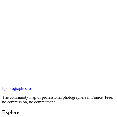
Mariage
Elsa Payet - Photographe
5.0
(
23
)
Strasbourg, France
Mariage
P
photographes
.io
The community map of professional photographers in France. Free,
no commission, no commitment.
Explore