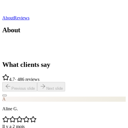
4.7
(
486 reviews
)
Direct contact
Share
Save
About
Reviews
About
What clients say
4.7
·
486 reviews
Previous slide
Next slide
A
Aline G.
Il y a 2 mois