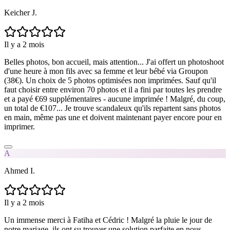
Keicher J.
Il y a 2 mois
Belles photos, bon accueil, mais attention... J'ai offert un photoshoot
d'une heure à mon fils avec sa femme et leur bébé via Groupon
(38€). Un choix de 5 photos optimisées non imprimées. Sauf qu'il
faut choisir entre environ 70 photos et il a fini par toutes les prendre
et a payé €69 supplémentaires - aucune imprimée ! Malgré, du coup,
un total de €107... Je trouve scandaleux qu'ils repartent sans photos
en main, même pas une et doivent maintenant payer encore pour en
imprimer.
A
Ahmed I.
Il y a 2 mois
Un immense merci à Fatiha et Cédric ! Malgré la pluie le jour de
notre mariage, ils ont su trouver une solution parfaite en nous