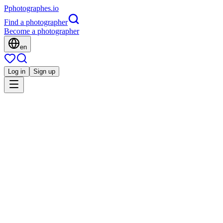
P
photographes
.io
Find a photographer
Become a photographer
en
Log in
Sign up
Is this you?
Sd
Grossesse
Studio des Anges
Famille
Mariage
Mode
Corporate
Bron, France