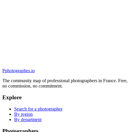
Portrait
Studio Preview Imagemaker
5.0
(
6
)
Oberhausbergen, France
Portrait
P
photographes
.io
The community map of professional photographers in France. Free,
no commission, no commitment.
Explore
Search for a photographer
By region
By department
Photographers