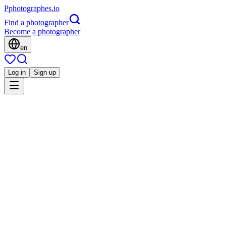
P
photographes
.io
Find a photographer
Become a photographer
en
Log in
Sign up
Is this you?
Si
Portrait
Styl'List images
Famille
Corporate
Mode
Architecture
Culinaire
Grossesse