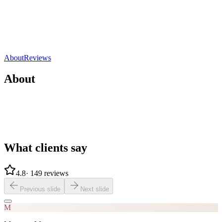
Événement
Oberhausbergen, France
4.8
(
149 reviews
)
Direct contact
Share
Save
About
Reviews
About
What clients say
4.8
·
149 reviews
Previous slide
Next slide
M