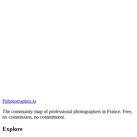
Portrait
Florian Lucas Photographie
5.0
(
1
)
Eckbolsheim, France
Portrait
P
photographes
.io
The community map of professional photographers in France. Free,
no commission, no commitment.
Explore