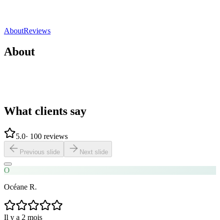
5.0
(
100 reviews
)
Direct contact
Share
Save
About
Reviews
About
What clients say
5.0
·
100 reviews
Previous slide
Next slide
O
Océane R.
Il y a 2 mois