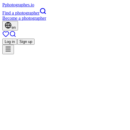
P
photographes
.io
Find a photographer
Become a photographer
en
Log in
Sign up
Is this you?
VP
Famille
ValOrel Photographe
Grossesse
Corporate
Portrait
Événement
Eckbolsheim, France