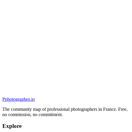
Portrait
l'Atelier de Maud
4.9
(
170
)
Chantepie, France
Portrait
P
photographes
.io
The community map of professional photographers in France. Free,
no commission, no commitment.
Explore