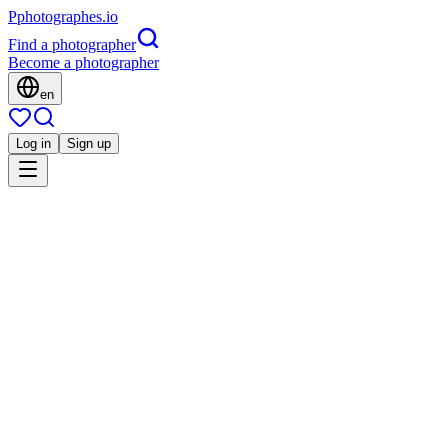
P
photographes
.io
Find a photographer
Become a photographer
en
Log in
Sign up
Is this you?
AB
Portrait
Aure Boichard Photographe
Mariage
Mode
Chantepie, France
5.0
(
34 reviews
)