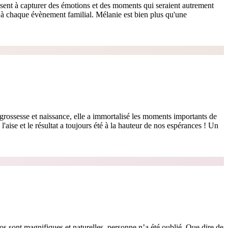
ssent à capturer des émotions et des moments qui seraient autrement
 à chaque évènement familial. Mélanie est bien plus qu'une
grossesse et naissance, elle a immortalisé les moments importants de
l'aise et le résultat a toujours été à la hauteur de nos espérances ! Un
os sont magnifiques et naturelles, personne n’a été oublié. Que dire de