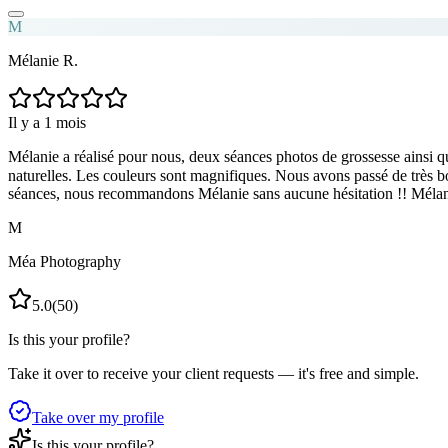
M
Mélanie R.
Il y a 1 mois
Mélanie a réalisé pour nous, deux séances photos de grossesse ainsi q
naturelles. Les couleurs sont magnifiques. Nous avons passé de très b
séances, nous recommandons Mélanie sans aucune hésitation !! Méla
M
Méa Photography
5.0
(
50
)
Is this your profile?
Take it over to receive your client requests — it's free and simple.
Take over my profile
Is this your profile?