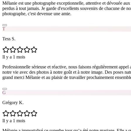
Mélanie est une photographe exceptionnelle, attentive et dévouée aux 
perdus à tout jamais. Je garde d'excellents souvenirs de chacune de 
photographe, c'est devenue une amie.
T
Tess S.
Il y a 1 mois
Professionnelle sérieuse et réactive, nous faisons régulièrement appe
notre vie avec des photos à notre goût et à notre image. Des poses nature
grand merci Mélanie et au plaisir de travailler prochainement ensemble
G
Grégory K.
Il y a 1 mois
Mélanie a immortalisé ce superbe jour qu’a été notre mariage. Elle a s