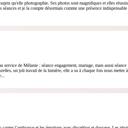
sujets qu'elle photographie. Ses photos sont magnifiques et elles réussi
nos séances et je la compte désormais comme une présence indispensable
l au service de Mélanie : séance engagement, mariage, mais aussi séance 
lles, un joli travail de la lumière, elle a su à chaque fois nous mettre à 
...
u capter l’ambiance et les émotions avec discrétion et douceur. Les phot