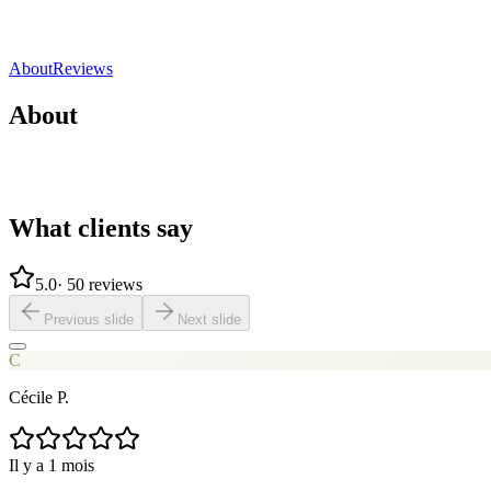
5.0
(
50 reviews
)
Direct contact
Share
Save
About
Reviews
About
What clients say
5.0
·
50 reviews
Previous slide
Next slide
C
Cécile P.
Il y a 1 mois