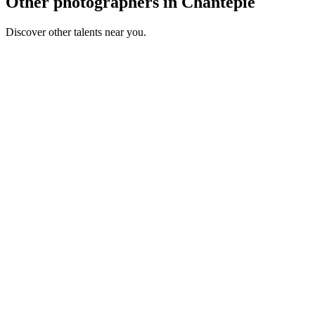
Other photographers in Chantepie
Discover other talents near you.
AC
Portfolio coming soon