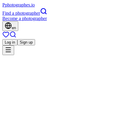
P
photographes
.io
Find a photographer
Become a photographer
en
Log in
Sign up
Is this you?
MP
Portrait
Méa Photography
Mariage
Famille
Corporate
Grossesse
Chantepie, France