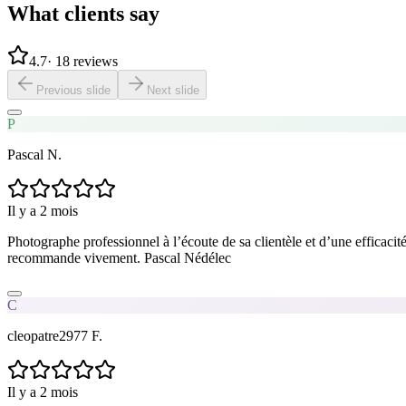
What clients say
4.7
·
18 reviews
Previous slide
Next slide
P
Pascal N.
Il y a 2 mois
Photographe professionnel à l’écoute de sa clientèle et d’une efficaci
recommande vivement. Pascal Nédélec
C
cleopatre2977 F.
Il y a 2 mois