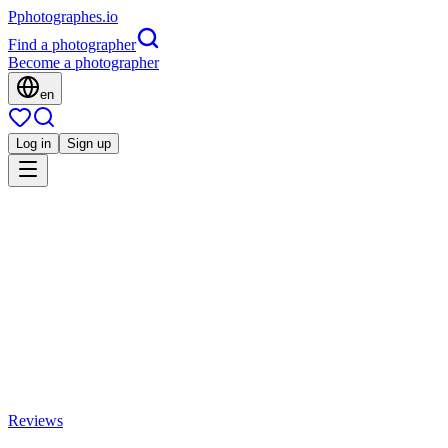
P
photographes
.io
Find a photographer
Become a photographer
en
Log in
Sign up
Is this you?
CR
Mariage
Christian Rose
Quimper, France
4.7
(
18 reviews
)
Share
Save
Reviews