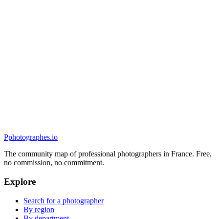
Portrait
STUDIO SYLVIE FREJOUX
5.0
(
96
)
Toulon, France
Portrait
P
photographes
.io
The community map of professional photographers in France. Free,
no commission, no commitment.
Explore
Search for a photographer
By region
By department