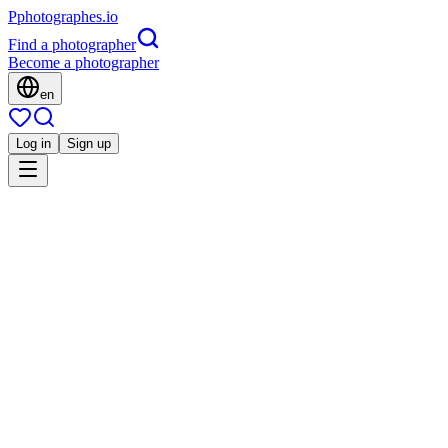
P
photographes
.io
Find a photographer
Become a photographer
en
Log in
Sign up
Is this you?
JM
Mariage
Justine Maggiolino Photographe
Événement
Portrait
Toulon, France
5.0
(
21 reviews
)
Direct contact