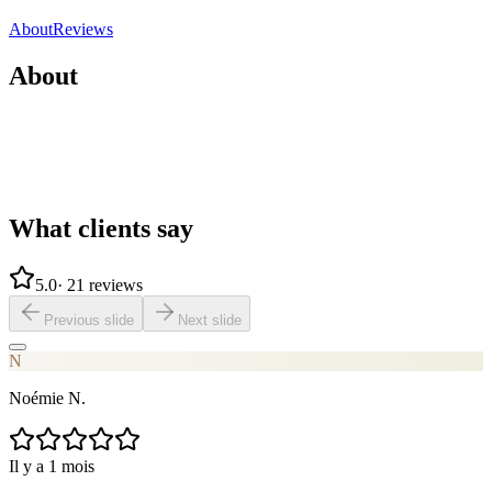
Share
Save
About
Reviews
About
What clients say
5.0
·
21 reviews
Previous slide
Next slide
N
Noémie N.
Il y a 1 mois